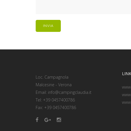
LINK
Loc. Campagnola
Malcesine - Verona
www
Email: info@campingclaudia.it
www.
Tel: +39 0457400786
www.
Fax: +39 0457400786