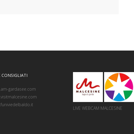
 CONSIGLIATI
.am-gardasee.com
visitmalcesine.com
funiviedelbaldo.it
LIVE WEBCAM MALCESINE