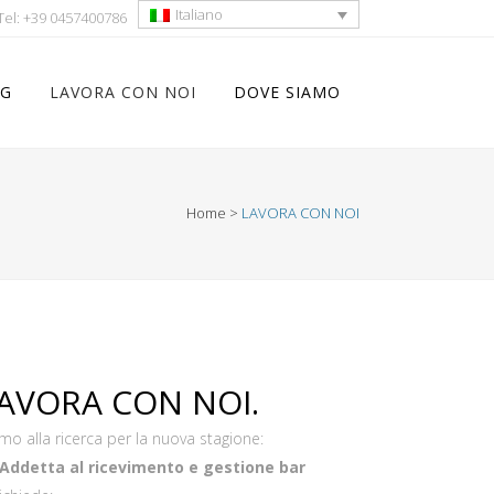
Italiano
Tel: +39 0457400786
NG
LAVORA CON NOI
DOVE SIAMO
Home
>
LAVORA CON NOI
AVORA CON NOI.
mo alla ricerca per la nuova stagione:
Addetta al ricevimento e gestione bar